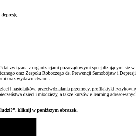
 depresję,
15 lat związana z organizacjami pozarządowymi specjalizującymi się w
icznego oraz Zespołu Roboczego ds. Prewencji Samobójstw i Depresji
zymi oraz wydawnictwami.
ieci i nastolatków, przeciwdziałania przemocy, profilaktyki ryzykowny
eczeństwa dzieci i młodzieży, a także kursów e-learning adresowanyc
udzi?”, kliknij w poniższym obrazek.