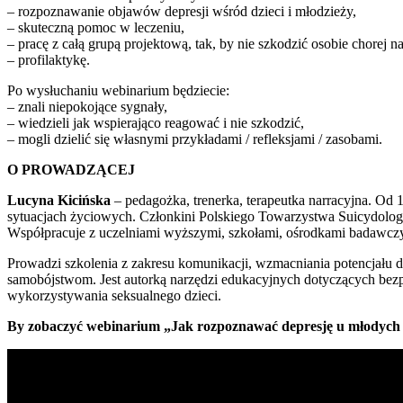
– rozpoznawanie objawów depresji wśród dzieci i młodzieży,
– skuteczną pomoc w leczeniu,
– pracę z całą grupą projektową, tak, by nie szkodzić osobie chorej na
– profilaktykę.
Po wysłuchaniu webinarium będziecie:
– znali niepokojące sygnały,
– wiedzieli jak wspierająco reagować i nie szkodzić,
– mogli dzielić się własnymi przykładami / refleksjami / zasobami.
O PROWADZĄCEJ
Lucyna Kicińska
– pedagożka, trenerka, terapeutka narracyjna. Od 
sytuacjach życiowych. Członkini Polskiego Towarzystwa Suicydolog
Współpracuje z uczelniami wyższymi, szkołami, ośrodkami badawc
Prowadzi szkolenia z zakresu komunikacji, wzmacniania potencjału dz
samobójstwom. Jest autorką narzędzi edukacyjnych dotyczących bezpi
wykorzystywania seksualnego dzieci.
By zobaczyć webinarium „Jak rozpoznawać depresję u młodych l