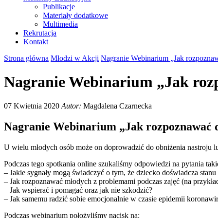
Publikacje
Materiały dodatkowe
Multimedia
Rekrutacja
Kontakt
Strona główna
Młodzi w Akcji
Nagranie Webinarium „Jak rozpoznaw
Nagranie Webinarium „Jak rozp
07 Kwietnia 2020
Autor:
Magdalena Czarnecka
Nagranie Webinarium „Jak rozpoznawać d
U wielu młodych osób może on doprowadzić do obniżenia nastroju lu
Podczas tego spotkania online szukaliśmy odpowiedzi na pytania takie
– Jakie sygnały mogą świadczyć o tym, że dziecko doświadcza stanu
– Jak rozpoznawać młodych z problemami podczas zajęć (na przykła
– Jak wspierać i pomagać oraz jak nie szkodzić?
– Jak samemu radzić sobie emocjonalnie w czasie epidemii koronawi
Podczas webinarium położyliśmy nacisk na: