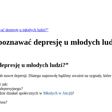
ać depresję u młodych ludzi?”
oznawać depresję u młodych lud
epresję u młodych ludzi?”
b nawet depresji. Dlatego naprawdę bądźmy uważni na sygnały, które 
 jak:
 depresyjnego?
dzie działań społecznych w
Młodych w Akcji
)?
rusa?