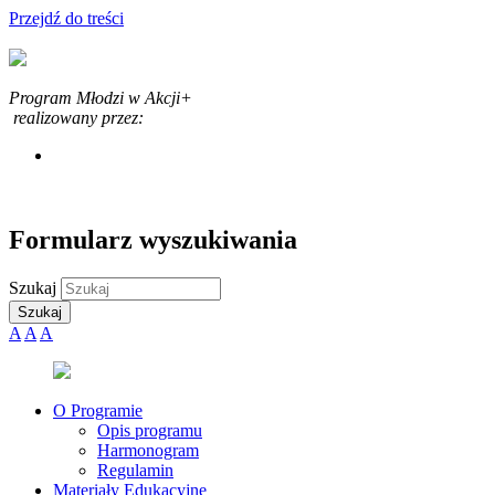
Przejdź do treści
Program Młodzi w Akcji+
realizowany przez:
Formularz wyszukiwania
Szukaj
A
A
A
O Programie
Opis programu
Harmonogram
Regulamin
Materiały Edukacyjne