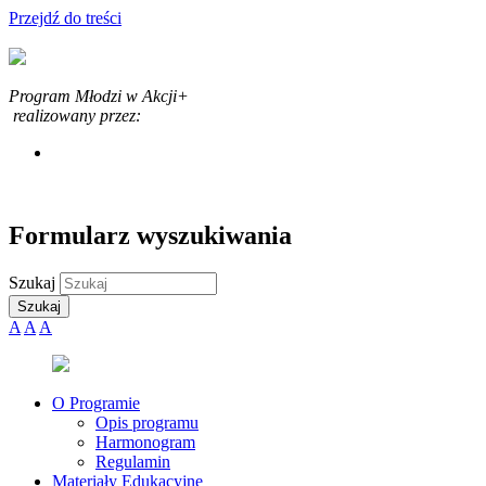
Przejdź do treści
Program Młodzi w Akcji+
realizowany przez:
Formularz wyszukiwania
Szukaj
A
A
A
O Programie
Opis programu
Harmonogram
Regulamin
Materiały Edukacyjne