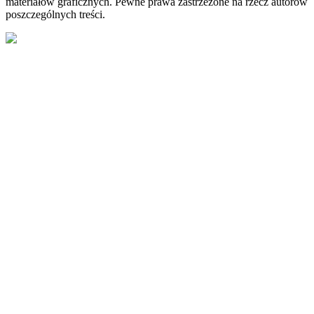
materiałów graficznych. Pewne prawa zastrzeżone na rzecz autorów
poszczególnych treści.